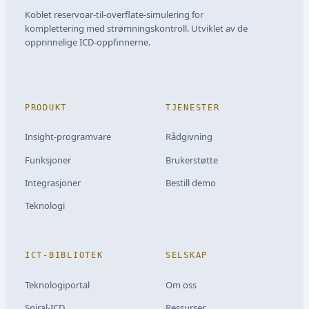
Koblet reservoar-til-overflate-simulering for
komplettering med strømningskontroll. Utviklet av de
opprinnelige ICD-oppfinnerne.
PRODUKT
TJENESTER
Insight-programvare
Rådgivning
Funksjoner
Brukerstøtte
Integrasjoner
Bestill demo
Teknologi
ICT-BIBLIOTEK
SELSKAP
Teknologiportal
Om oss
Spiral-ICD
Ressurser