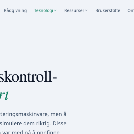
Rådgivning
Teknologi
Ressurser
Brukerstøtte
Om
kontroll-
rt
tteringsmaskinvare, men å
simulere dem riktig. Disse
m var med på å oppfinne