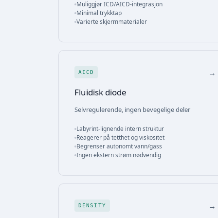
Muliggjør ICD/AICD-integrasjon
Minimal trykktap
Varierte skjermmaterialer
→
AICD
Fluidisk diode
Selvregulerende, ingen bevegelige deler
Labyrint-lignende intern struktur
Reagerer på tetthet og viskositet
Begrenser autonomt vann/gass
Ingen ekstern strøm nødvendig
→
DENSITY