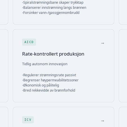
Spiralstrømningsbane skaper trykktap
Balanserer innstrømning langs brønnen
Forsinker vann-/gassgjennombrudd
→
AICD
Rate-kontrollert produksjon
Tidlig autonom innovasjon
Regulerer strømningsrate passivt
Begrenser høypermeabilitetssoner
Økonomisk og pålitelig
Bred rekkevidde av brønnforhold
→
ICV