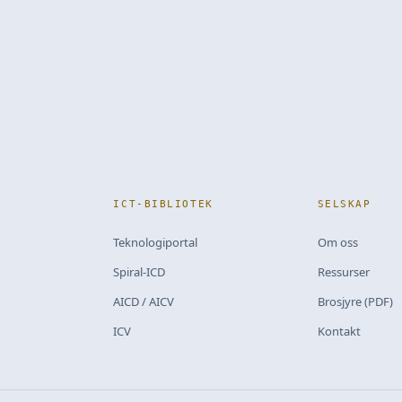
ICT-BIBLIOTEK
SELSKAP
Teknologiportal
Om oss
Spiral-ICD
Ressurser
AICD / AICV
Brosjyre (PDF)
ICV
Kontakt