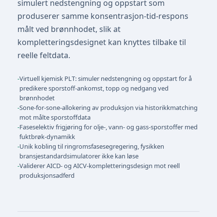
simulert nedstengning og oppstart som
produserer samme konsentrasjon-tid-respons
målt ved brønnhodet, slik at
kompletteringsdesignet kan knyttes tilbake til
reelle feltdata.
-
Virtuell kjemisk PLT: simuler nedstengning og oppstart for å
predikere sporstoff-ankomst, topp og nedgang ved
brønnhodet
-
Sone-for-sone-allokering av produksjon via historikkmatching
mot målte sporstoffdata
-
Faseselektiv frigjøring for olje-, vann- og gass-sporstoffer med
fuktbrøk-dynamikk
-
Unik kobling til ringromsfasesegregering, fysikken
bransjestandardsimulatorer ikke kan løse
-
Validerer AICD- og AICV-kompletteringsdesign mot reell
produksjonsadferd