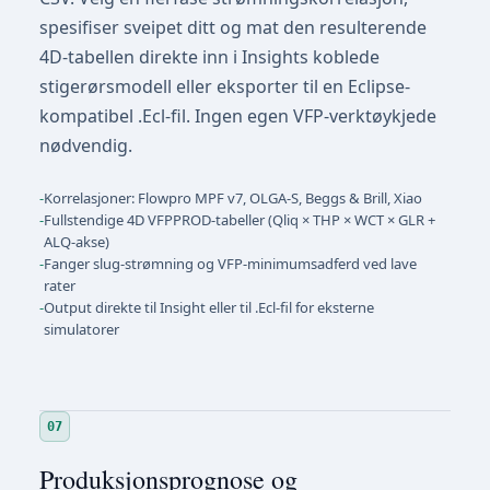
spesifiser sveipet ditt og mat den resulterende
4D-tabellen direkte inn i Insights koblede
stigerørsmodell eller eksporter til en Eclipse-
kompatibel .Ecl-fil. Ingen egen VFP-verktøykjede
nødvendig.
-
Korrelasjoner: Flowpro MPF v7, OLGA-S, Beggs & Brill, Xiao
-
Fullstendige 4D VFPPROD-tabeller (Qliq × THP × WCT × GLR +
ALQ-akse)
-
Fanger slug-strømning og VFP-minimumsadferd ved lave
rater
-
Output direkte til Insight eller til .Ecl-fil for eksterne
simulatorer
07
Produksjonsprognose og