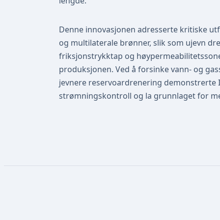
lengde.
Denne innovasjonen adresserte kritiske utf
og multilaterale brønner, slik som ujevn d
friksjonstrykktap og høypermeabilitetsso
produksjonen. Ved å forsinke vann- og g
jevnere reservoardrenering demonstrerte 
strømningskontroll og la grunnlaget for m