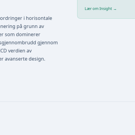
Lær om Insight →
ordringer i horisontale
renering på grunn av
ner som dominerer
assgjennombrudd gjennom
ICD verdien av
er avanserte design.