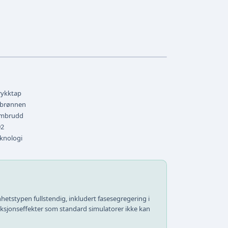
rykktap
 brønnen
ombrudd
92
knologi
hetstypen fullstendig, inkludert fasesegregering i
ksjonseffekter som standard simulatorer ikke kan