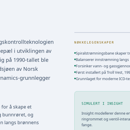
gskontrollteknologien
NØKKELEGENSKAPER
pæl i utviklingen av
Spiralstrømningsbane skaper t
g på 1990-tallet ble
Balanserer innstrømning langs
Forsinker vann- og gassgjenn
ordsjøen av Norsk
Først installert på Troll Vest, 19
Dynamics-grunnlegger
Grunnlaget for moderne ICD-te
SIMULERT I INSIGHT
for å skape et
Insight modellerer denne en
g bunnrøret, og
ringrommet og ventil-intera
en langs brønnens
fange.