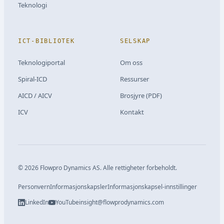
Teknologi
ICT-BIBLIOTEK
SELSKAP
Teknologiportal
Om oss
Spiral-ICD
Ressurser
AICD / AICV
Brosjyre (PDF)
ICV
Kontakt
©
2026
Flowpro Dynamics AS.
Alle rettigheter forbeholdt.
Personvern
Informasjonskapsler
Informasjonskapsel-innstillinger
LinkedIn
YouTube
insight@flowprodynamics.com