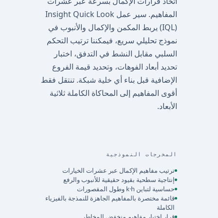
اتخاذ قرارات الإكمال بسرعة عبر عشرات
المفاهيم. سير عمل Insight Quick Look
(IQL) يربط المكمن والإكمال والأنبوب في
نموذج تحليلي سريع، فيمكننا ترتيب التحكم
السلبي مقابل النشط في التدفق، اختبار
تحديد أبعاد الفوهات، وتحديد قيمة الفروع
الإضافية قبل بناء أي خلية شبكة. تنتقل فقط
أقوى المفاهيم إلى المحاكاة الكاملة ثلاثية
الأبعاد.
المخرجات النموذجية
ترتيب مفاهيم الإكمال عبر عشرات الخيارات
إنتاجية سطحية بقيود حقيقية للأنبوب والرفع
حساسية لتباين k·h وطول المقصورات
قائمة مختصرة بالمفاهيم الجاهزة للنمذجة بالفيزياء
الكاملة
قرار اختيار مفاهيم منخفض المخاطر