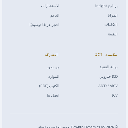
برنامج Insight
الاستشارات
المزايا
الدعم
التكاملات
احجز عرضًا توضيحيًا
التقنية
مكتبة ICT
الشركة
بوابة التقنية
من نحن
ICD حلزوني
الموارد
AICD / AICV
الكتيب (PDF)
ICV
اتصل بنا
©
2026
Flowpro Dynamics AS.
جميع الحقوق محفوظة.