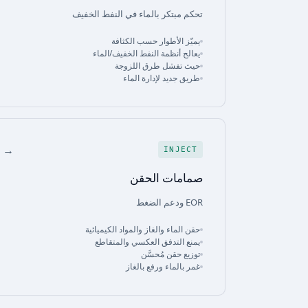
تحكم مبتكر بالماء في النفط الخفيف
يميّز الأطوار حسب الكثافة
يعالج أنظمة النفط الخفيف/الماء
حيث تفشل طرق اللزوجة
طريق جديد لإدارة الماء
→
INJECT
صمامات الحقن
EOR ودعم الضغط
حقن الماء والغاز والمواد الكيميائية
يمنع التدفق العكسي والمتقاطع
توزيع حقن مُحسَّن
غمر بالماء ورفع بالغاز