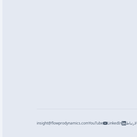
ارتباط
LinkedIn
YouTube
insight@flowprodynamics.com