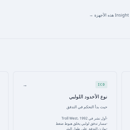
→
→
ICD
نوع الأخدود اللولبي
حيث بدأ التحكم في التدفق
أول نشر في Troll West، 1992
مسار تدفق لولبي يخلق هبوط ضغط
يوازن التدفق على طول البئر