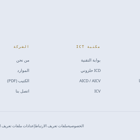
مكتبة ICT
الشركة
بوابة التقنية
من نحن
ICD حلزوني
الموارد
AICD / AICV
الكتيب (PDF)
ICV
اتصل بنا
الخصوصية
ملفات تعريف الارتباط
إعدادات ملفات تعريف ال