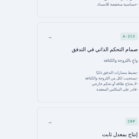
حساسية منخفضة للانسداد
→
A-ICV
صمام التحكم الذاتي في التدفق
واعٍ باللزوجة والكثافة
يضبط مسارات التدفق ذاتيًا
يستجيب لكل من اللزوجة والكثافة
لا يحتاج طاقة أو تحكم خارجي
قادر على المكامن المعقدة
→
CRP
إنتاج بمعدل ثابت