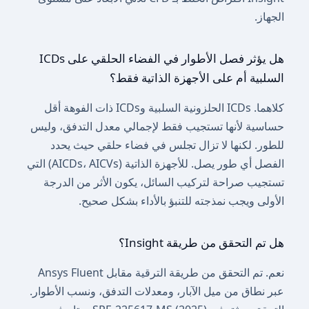
الجهاز.
هل يؤثر فصل الأطوار في الفضاء الحلقي على ICDs
السلبية أم على الأجهزة الذاتية فقط؟
كلاهما. ICDs الحلزونية السلبية وICDs ذات الفوهة أقل
حساسية لأنها تستجيب فقط لإجمالي معدل التدفق، وليس
للطور. لكنها لا تزال تجلس في فضاء حلقي حيث يحدد
الفصل أي طور يصل. للأجهزة الذاتية (AICDs، AICVs) التي
تستجيب صراحة لتركيب السائل، يكون الأثر من الدرجة
الأولى ويجب نمذجته للتنبؤ بالأداء بشكل صحيح.
هل تم التحقق من طريقة Insight؟
نعم. تم التحقق من طريقة الترقية مقابل Ansys Fluent
عبر نطاق من ميل الآبار، ومعدلات التدفق، ونسب الأطوار.