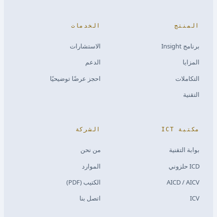
المنتج
الخدمات
برنامج Insight
الاستشارات
المزايا
الدعم
التكاملات
احجز عرضًا توضيحيًا
التقنية
مكتبة ICT
الشركة
بوابة التقنية
من نحن
ICD حلزوني
الموارد
AICD / AICV
الكتيب (PDF)
ICV
اتصل بنا