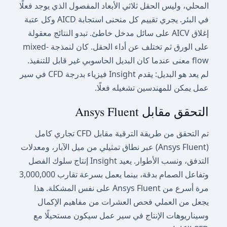
المحلي، وليس الحقل ثلاثي الأبعاد المفصول الذي يوجد فعلًا
في البئر. يجري تقييم كل منحنى استجابة AICD وكل عتبة
إغلاق AICV على سائل مدخل خاطئ. تبدو النتائج معقولة
على الورق ثم تختلف عن أداء الحقل. كان لنمذجة mixed-
flow معنى عندما كان البديل الحاسوبي غير قابل للتنفيذ.
لم يعد هو البديل: يقدم Insight فيزياء بدرجة CFD في سير
عمل يمكن للمهندسين تشغيله فعلًا.
التحقق مقابل Ansys Fluent
تم التحقق من طريقة الترقية مقابل CFD تجاري كامل
(Ansys Fluent) عبر نطاق تمثيلي من ميل الآبار، ومعدلات
التدفق، ونسب الأطوار. يعيد Insight إنتاج سلوك الفصل
وتفاعل الصمام بدقة، بينما يعمل بسرعة تقارب 3,000,000
مرة أسرع من Ansys Fluent على نفس المشكلة. هذا
يجعل من العملي فحص العشرات من مفاهيم الإكمال
وسيناريوهات الإنتاج في سير عمل سيكون مستحيلًا مع