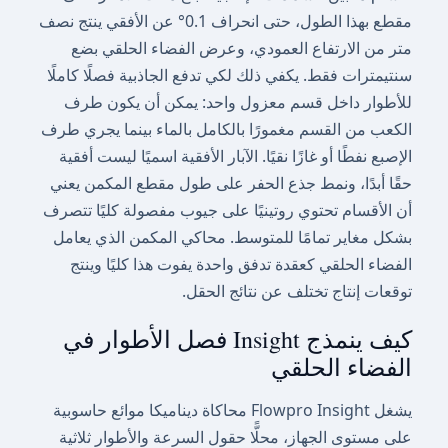
مقطع بهذا الطول، حتى انحراف 0.1° عن الأفقي ينتج نصف
متر من الارتفاع العمودي، وعرض الفضاء الحلقي بضع
سنتيمترات فقط. يكفي ذلك لكي تدفع الجاذبية فصلًا كاملًا
للأطوار داخل قسم معزول واحد: يمكن أن يكون طرف
الكعب من القسم مغمورًا بالكامل بالماء بينما يجري طرف
الإصبع نفطًا أو غازًا نقيًا. الآبار الأفقية اسميًا ليست أفقية
حقًا أبدًا، ونمط جذع الحفر على طول مقطع المكمن يعني
أن الأقسام تحتوي روتينيًا على جيوب مفصولة كليًا تتصرف
بشكل مغاير تمامًا للمتوسط. محاكي المكمن الذي يعامل
الفضاء الحلقي كعقدة تدفق واحدة يفوت هذا كليًا وينتج
توقعات إنتاج تختلف عن نتائج الحقل.
كيف ينمذج Insight فصل الأطوار في
الفضاء الحلقي
يشغل Flowpro Insight محاكاة ديناميكا موائع حاسوبية
على مستوى الجهاز، محلًّا حقول السرعة والأطوار ثلاثية