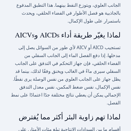
الجانب العلوي، ويتوزع النفط بينهما. هذا التطبق المدفوع
بالجاذبية هو فصل الأطوار في الفضاء الحلقي، ويحدث
باستمرار على طول الإكمال.
لماذا يغيّر طريقة أداء AICDs وAICVs
تستجيب AICD أو AICV لأي طور من السوائل يصل إلى
مدخلها. إذا دفع الفصل الماء إلى الجانب السفلي من
الفضاء الحلقي، فإن جهاز التحكم في التدفق على الجانب
السفلي سيرى ماءً في الغالب ويخنق وفقًا لذلك، بينما قد
يظل جهاز على الجانب العلوي من نفس الوصلة يرى نفطًا.
نفس الإكمال، نفس ضغط المكمن، نفس معدل التدفق
الإجمالي يمكن أن يعطي نتائج مختلفة جدًا اعتمادًا على نمط
الفصل.
لماذا تهم زاوية البئر أكثر مما يُفترض
أقسام ما بين السدادات الإنتاجية تبلغ مئات الأمتار. على