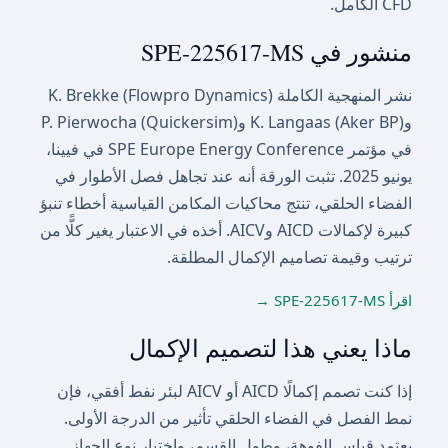
CFD الكامل.
منشور في SPE-225617-MS
نشر المنهجية الكاملة K. Brekke (Flowpro Dynamics)
وK. Langaas (Aker BP) وP. Pierwocha (Quickersim)
في مؤتمر SPE Europe Energy Conference في فيينا،
يونيو 2025. تثبت الورقة أنه عند تجاهل فصل الأطوار في
الفضاء الحلقي، تنتج محاكيات المكامن القياسية أخطاء تنبؤ
كبيرة لإكمالات AICD وAICV. أخذه في الاعتبار يغير كلًّا من
ترتيب وقيمة تصاميم الإكمال المطلقة.
اقرأ SPE-225617-MS
→
ماذا يعني هذا لتصميم الإكمال
إذا كنت تصمم إكمالًا AICD أو AICV لبئر نفط أفقي، فإن
نمط الفصل في الفضاء الحلقي تأثير من الدرجة الأولى.
يعتمد قياس الفوهة، وطول القسم، واختيار نوع الجهاز