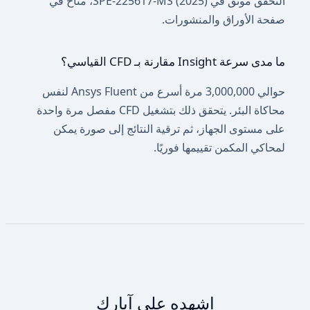
التحقق موثق في SPE-225617-MS (2025)، متاح في
صفحة الأوراق والمنشورات.
ما مدى سرعة Insight مقارنة بـ CFD القياسي؟
حوالي 3,000,000 مرة أسرع من Ansys Fluent لنفس
محاكاة البئر. يتحقق ذلك بتشغيل CFD مفصل مرة واحدة
على مستوى الجهاز، ثم ترقية النتائج إلى صورة يمكن
لمحاكي المكمن تقييمها فوريًا.
اشهده على آبارك