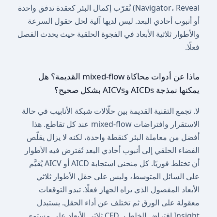
Navigator، Reveal) تُقرّب إكمال البئر كعقدة تدفق واحدة
أو أنبوب أحادي البعد. ليس لديها آلية لحل حقول السرعة
والأطوار ثلاثية الأبعاد في الفجوة الحلقية حيث يحدث الفصل
فعلًا.
ماذا عن أدوات محاكاة mixed-flow القديمة؟ هل
يمكنها نمذجة AICDs وAICVs بشكل صحيح؟
لا. تجمع التقنية القديمة بين حلّالات شبكة الأنابيب في حالة
الاستقرار وافتراضات mixed-flow عند كل تقاطع. هذا
أفضل من معاملة البئر كنقطة واحدة، لكنه لا يزال يقلّص
الفضاء الحلقي إلى أنبوب أحادي البعد تُفترض فيه الأطوار
أن تختلط فوريًا. كل منحنى استجابة AICD أو AICV يُقيَّم
على السائل المتوسط، وليس على حقل الأطوار ثلاثي
الأبعاد المفصول الذي يراه الجهاز فعلًا. تبدو التوقعات
معقولة على الورق ثم تختلف عن أداء الحقل. يستبدل
Insight افتراض الخلط بـ CFD ثلاثي الأبعاد على مستوى