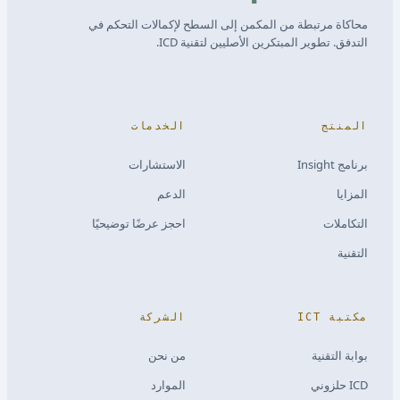
محاكاة مرتبطة من المكمن إلى السطح لإكمالات التحكم في
التدفق. تطوير المبتكرين الأصليين لتقنية ICD.
المنتج
الخدمات
برنامج Insight
الاستشارات
المزايا
الدعم
التكاملات
احجز عرضًا توضيحيًا
التقنية
مكتبة ICT
الشركة
بوابة التقنية
من نحن
ICD حلزوني
الموارد