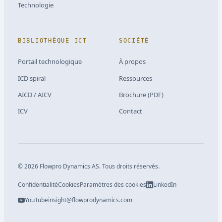
Technologie
BIBLIOTHÈQUE ICT
SOCIÉTÉ
Portail technologique
À propos
ICD spiral
Ressources
AICD / AICV
Brochure (PDF)
ICV
Contact
©
2026
Flowpro Dynamics AS.
Tous droits réservés.
Confidentialité
Cookies
Paramètres des cookies
LinkedIn
YouTube
insight@flowprodynamics.com