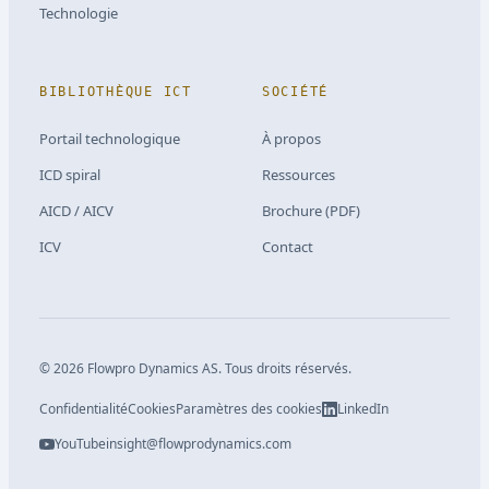
Technologie
BIBLIOTHÈQUE ICT
SOCIÉTÉ
Portail technologique
À propos
ICD spiral
Ressources
AICD / AICV
Brochure (PDF)
ICV
Contact
©
2026
Flowpro Dynamics AS.
Tous droits réservés.
Confidentialité
Cookies
Paramètres des cookies
LinkedIn
YouTube
insight@flowprodynamics.com