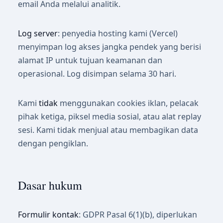
email Anda melalui analitik.
Log server
: penyedia hosting kami (Vercel)
menyimpan log akses jangka pendek yang berisi
alamat IP untuk tujuan keamanan dan
operasional. Log disimpan selama 30 hari.
Kami
tidak
menggunakan cookies iklan, pelacak
pihak ketiga, piksel media sosial, atau alat replay
sesi. Kami tidak menjual atau membagikan data
dengan pengiklan.
Dasar hukum
Formulir kontak
: GDPR Pasal 6(1)(b), diperlukan