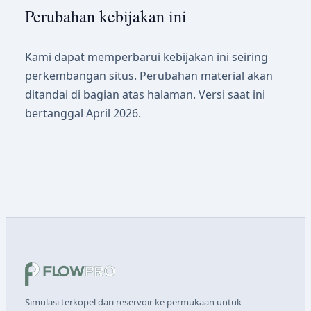
Perubahan kebijakan ini
Kami dapat memperbarui kebijakan ini seiring
perkembangan situs. Perubahan material akan
ditandai di bagian atas halaman. Versi saat ini
bertanggal April 2026.
Simulasi terkopel dari reservoir ke permukaan untuk