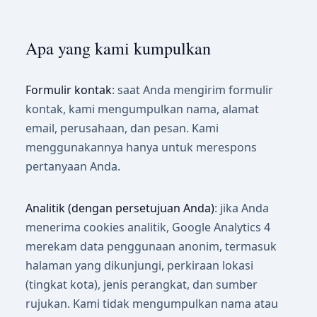
Apa yang kami kumpulkan
Formulir kontak
: saat Anda mengirim formulir
kontak, kami mengumpulkan nama, alamat
email, perusahaan, dan pesan. Kami
menggunakannya hanya untuk merespons
pertanyaan Anda.
Analitik (dengan persetujuan Anda)
: jika Anda
menerima cookies analitik, Google Analytics 4
merekam data penggunaan anonim, termasuk
halaman yang dikunjungi, perkiraan lokasi
(tingkat kota), jenis perangkat, dan sumber
rujukan. Kami tidak mengumpulkan nama atau