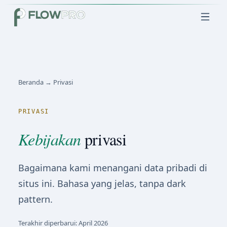
Beranda → Privasi
PRIVASI
Kebijakan
privasi
Bagaimana kami menangani data pribadi di
situs ini. Bahasa yang jelas, tanpa dark
pattern.
Terakhir diperbarui: April 2026