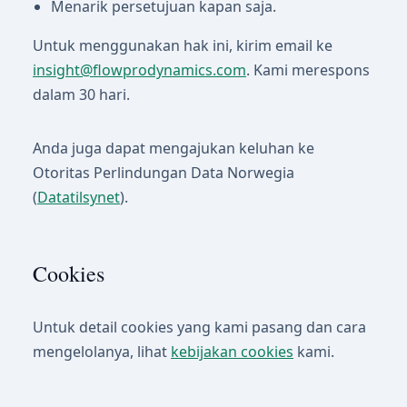
Menarik persetujuan kapan saja.
Untuk menggunakan hak ini, kirim email ke
insight@flowprodynamics.com
. Kami merespons
dalam 30 hari.
Anda juga dapat mengajukan keluhan ke
Otoritas Perlindungan Data Norwegia
(
Datatilsynet
).
Cookies
Untuk detail cookies yang kami pasang dan cara
mengelolanya, lihat
kebijakan cookies
kami.