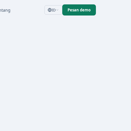
ntang
ID
Pesan demo