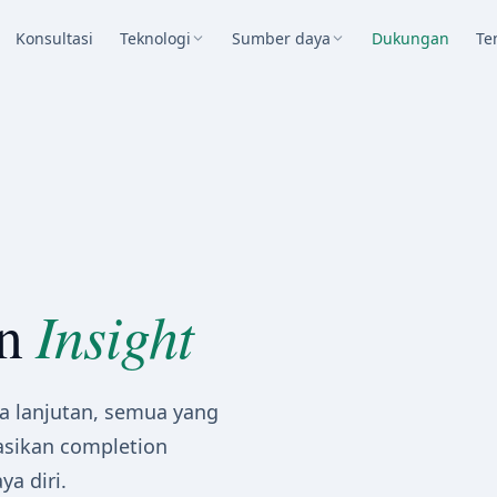
Konsultasi
Teknologi
Sumber daya
Dukungan
Te
Insight
an
ja lanjutan, semua yang
asikan completion
a diri.