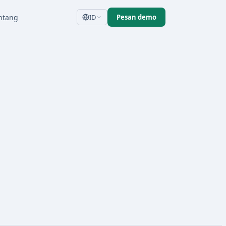
ntang
ID
Pesan demo