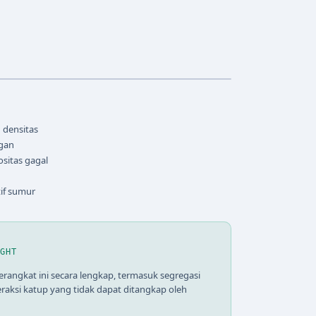
 densitas
ngan
sitas gagal
if sumur
IGHT
rangkat ini secara lengkap, termasuk segregasi
teraksi katup yang tidak dapat ditangkap oleh