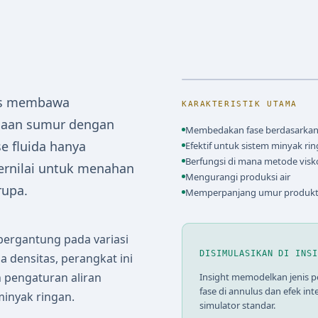
tas membawa
KARAKTERISTIK UTAMA
laan sumur dengan
Membedakan fase berdasarkan
 fluida hanya
Efektif untuk sistem minyak ri
Berfungsi di mana metode visko
bernilai untuk menahan
Mengurangi produksi air
rupa.
Memperpanjang umur produkt
bergantung pada variasi
DISIMULASIKAN DI INS
a densitas, perangkat ini
pengaturan aliran
Insight memodelkan jenis pe
fase di annulus dan efek in
minyak ringan.
simulator standar.