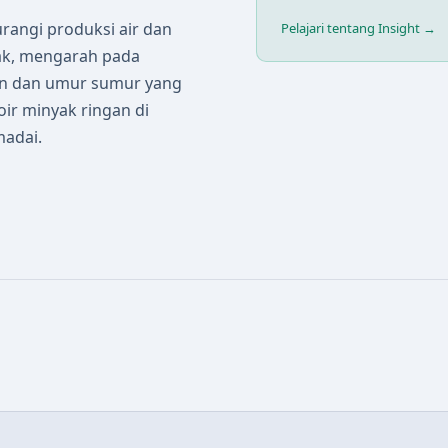
angi produksi air dan
Pelajari tentang Insight →
ak, mengarah pada
en dan umur sumur yang
oir minyak ringan di
madai.